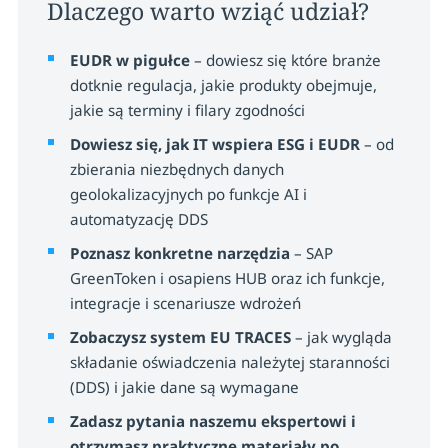
Kogo obowiązuje EUDR
Dlaczego warto wziąć udział?
Konsekwencje nieprzestrzegania
EUDR w pigułce
– dowiesz się które branże
wymogów EUDR
dotknie regulacja, jakie produkty obejmuje,
jakie są terminy i filary zgodności
Dowiesz się, jak IT wspiera ESG i EUDR
– od
IT – fundament zgodności z
zbierania niezbędnych danych
EUDR
geolokalizacyjnych po funkcje AI i
automatyzację DDS
Jakie dane musi zbierać i raportować
Twoja firma
Poznasz konkretne narzędzia
– SAP
GreenToken i osapiens HUB oraz ich funkcje,
Jak IT porządkuje strukturę
integracje i scenariusze wdrożeń
odpowiedzialności w organizacji
Zobaczysz system EU TRACES
– jak wygląda
Jak dzięki narzędziom uporać się z
składanie oświadczenia należytej staranności
problemami takimi jak brak danych,
(DDS) i jakie dane są wymagane
ręczne procesy czy opór dostawców
Zadasz pytania naszemu ekspertowi i
Technologia jako źródło przewagi
otrzymasz praktyczne materiały po