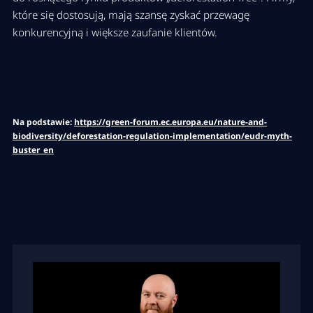
które się dostosują, mają szansę zyskać przewagę
konkurencyjną i większe zaufanie klientów.
Na podstawie:
https://green-forum.ec.europa.eu/nature-and-
biodiversity/deforestation-regulation-implementation/eudr-myth-
buster_en