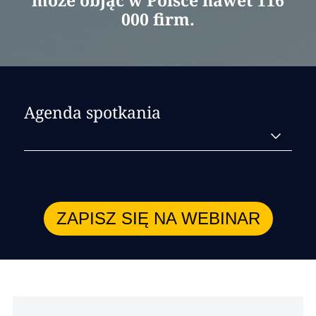
może objąć w Polsce nawet 116
000 firm.
Agenda spotkania
ESG i EUDR – kontekst
regulacyjny
ZAPISZ SIĘ NA WEBINAR
ESG z lotu ptaka – aktualna sytuacja
regulacyjna w Europie
Czym jest EUDR? Cele, zakres i terminy
istotne dla regulacji dot. wylesiania