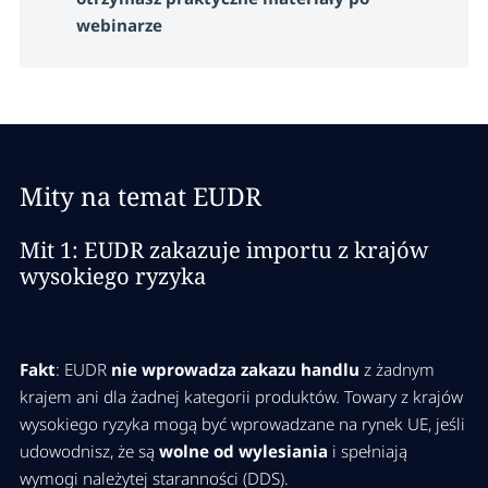
konkurencyjnej
webinarze
EUDR w praktyce – narzędzia i
kluczowe możliwości
Kluczowe funkcje SAP Green Token
Mity na temat EUDR
Kluczowe funkcje osapiens HUB
Mit 1: EUDR zakazuje importu z krajów
Porównanie narzędzi, możliwe ścieżki
wysokiego ryzyka
implementacji
Fakt
:
EUDR
nie wprowadza zakazu handlu
z żadnym
krajem ani dla żadnej kategorii produktów. Towary z krajów
Demo: EU TRACES –
wysokiego ryzyka mogą być wprowadzane na rynek UE, jeśli
geolokalizacja surowca
udowodnisz, że są
wolne od wylesiania
i spełniają
wymogi należytej staranności (DDS).
Czym jest system do składania raportów