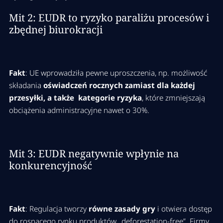
należytej staranności (DDS) EU TRACES?
Mit 2: EUDR to ryzyko paraliżu procesów i
Proces składania DDS krok po krokU
zbędnej biurokracji
Przejście przez EU TRACES -
geolokalizacja surowca na żywo
Fakt
: UE wprowadziła pewne uproszczenia, np. możliwość
składania
oświadczeń rocznych zamiast dla każdej
przesyłki, a także kategorie ryzyka
, które zmniejszają
Sesja Q&A - Panel pytań i
obciążenia administracyjne nawet o 30%.
odpowiedzi z ekspertem
Mit 3: EUDR negatywnie wpłynie na
konkurencyjność
Fakt
:
Regulacja tworzy
równe zasady gry
i otwiera dostęp
do rosnącego rynku produktów „deforestation-free”. Firmy,